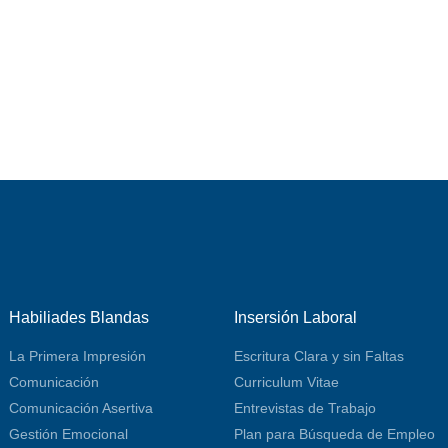
Habiliades Blandas
Insersión Laboral
La Primera Impresión
Escritura Clara y sin Faltas
Comunicación
Curriculum Vitae
Comunicación Asertiva
Entrevistas de Trabajo
Gestión Emocional
Plan para Búsqueda de Empleo