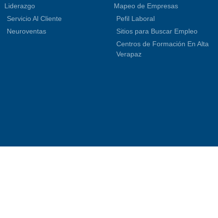
Liderazgo
Mapeo de Empresas
Servicio Al Cliente
Pefil Laboral
Neuroventas
Sitios para Buscar Empleo
Centros de Formación En Alta
Verapaz